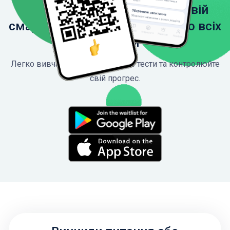
Завантажте застосунок на свій
смартфон, щоб мати доступ до всіх
функцій
Легко вивчайте ПДР, проходьте тести та контролюйте
свій прогрес.