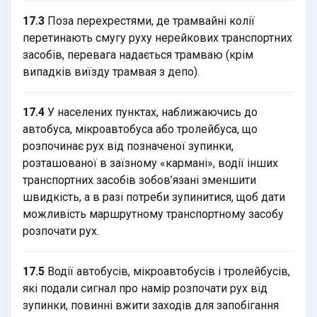
17.3
Поза перехрестями, де трамвайні колії
перетинають смугу руху нерейкових транспортних
засобів, перевага надається трамваю (крім
випадків виїзду трамвая з депо).
17.4
У населених пунктах, наближаючись до
автобуса, мікроавтобуса або тролейбуса, що
розпочинає рух від позначеної зупинки,
розташованої в заїзному «кармані», водії інших
транспортних засобів зобов’язані зменшити
швидкість, а в разі потреби зупинитися, щоб дати
можливість маршрутному транспортному засобу
розпочати рух.
17.5
Водії автобусів, мікроавтобусів і тролейбусів,
які подали сигнал про намір розпочати рух від
зупинки, повинні вжити заходів для запобігання