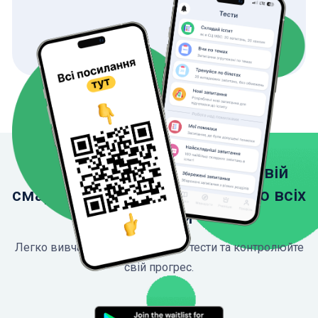
Завантажте застосунок на свій
смартфон, щоб мати доступ до всіх
функцій
Легко вивчайте ПДР, проходьте тести та контролюйте
свій прогрес.