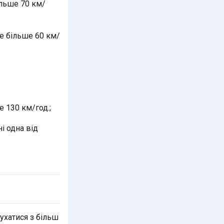
ільше 70 км/
е більше 60 км/
 130 км/год.;
і одна від
ухатися з більш