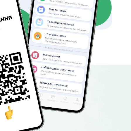
мартфон,
кцій
ій прогрес.