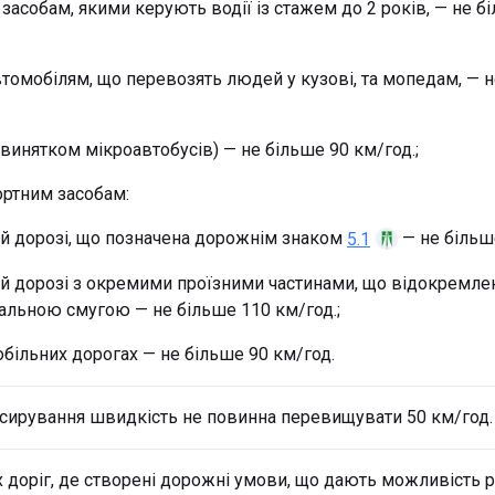
засобам, якими керують водії із стажем до 2 років, — не б
томобілям, що перевозять людей у кузові, та мопедам, — н
 винятком мікроавтобусів) — не більше 90 км/год.;
ортним засобам:
ій дорозі, що позначена дорожнім знаком
— не більше
5.1
ій дорозі з окремими проїзними частинами, що відокремлен
альною смугою — не більше 110 км/год.;
більних дорогах — не більше 90 км/год.
ксирування швидкість не повинна перевищувати 50 км/год.
 доріг, де створені дорожні умови, що дають можливість р