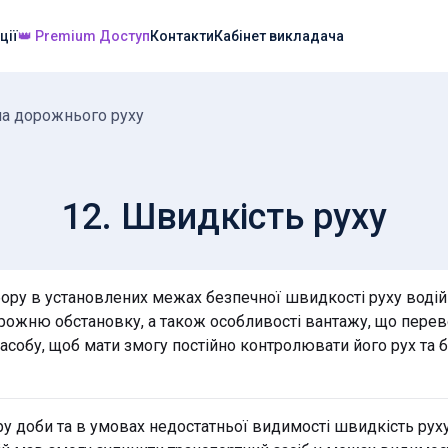
ції
👑 Premium Доступ
Контакти
Кабінет викладача
а дорожнього руху
12. Швидкість руху
бору в установлених межах безпечної швидкості руху воді
ожню обстановку, а також особливості вантажу, що перевоз
асобу, щоб мати змогу постійно контролювати його рух та 
у доби та в умовах недостатньої видимості швидкість рух