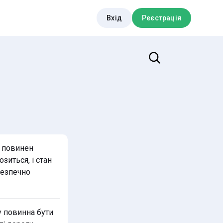
Вхід
Реєстрація
Пошук
й повинен
иться, і стан
безпечно
у повинна бути