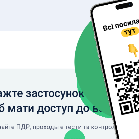
жте застосунок на свій с
 мати доступ до всіх фун
айте ПДР, проходьте тести та контролюйте св