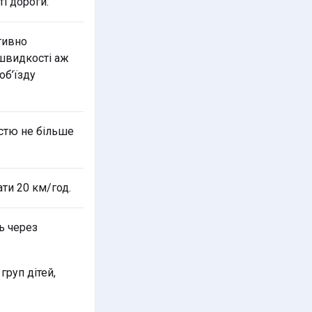
і дороги.
тивно
швидкості аж
об’їзду
істю не більше
ти 20 км/год.
ь через
руп дітей,