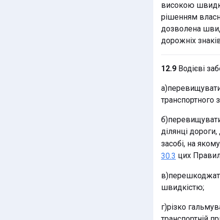
високою швидкі
рішенням власни
дозволена швид
дорожніх знаків
12.9
Водієві заб
а)перевищувати
транспортного з
б)перевищувати
ділянці дороги
засобі, на яком
цих Правил
30.3
в)перешкоджати
швидкістю;
г)різко гальму
транспортній при