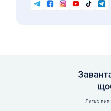
Заванта
щоб
Легко вивч