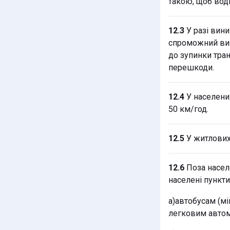
такою, щоб воді
12.3
У разі вини
спроможний вия
до зупинки тран
перешкоди.
12.4
У населених
50 км/год.
12.5
У житлових 
12.6
Поза населе
населені пункти
а)автобусам (мі
легковим автом