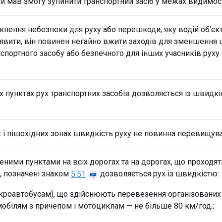
й мав змогу зупинити транспортний засіб у межах видимост
кнення небезпеки для руху або перешкоди, яку водій об’єк
вити, він повинен негайно вжити заходів для зменшення 
спортного засобу або безпечного для інших учасників руху 
 пунктах рух транспортних засобів дозволяється із швидк
і пішохідних зонах швидкість руху не повинна перевищува
ними пунктами на всіх дорогах та на дорогах, що проходят
, позначені знаком
дозволяється рух із швидкістю:
5.51
кроавтобусам), що здійснюють перевезення організованих г
обілям з причепом і мотоциклам — не більше 80 км/год.;