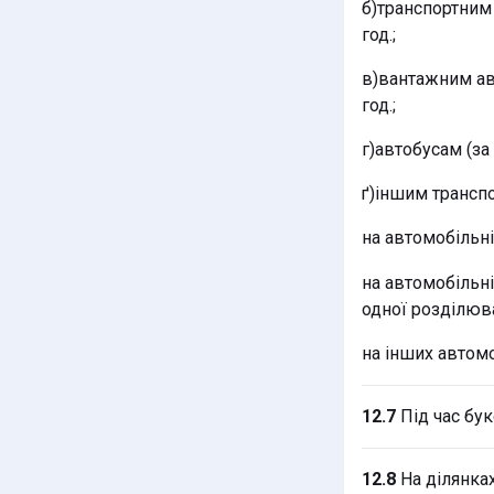
б)транспортним 
год.;
в)вантажним ав
год.;
г)автобусам (за
ґ)іншим трансп
на автомобільн
на автомобільн
одної розділюв
на інших автомо
12.7
Під час бу
12.8
На ділянках