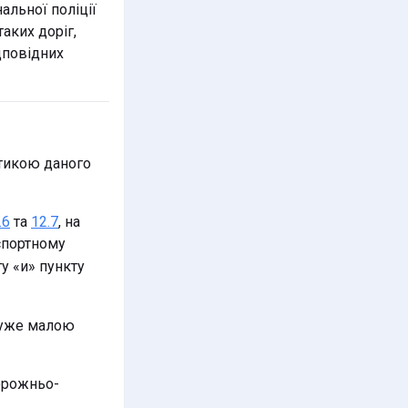
льної поліції
аких доріг,
дповідних
тикою даного
та
, на
.6
12.7
спортному
ту «и» пункту
дуже малою
дорожньо-