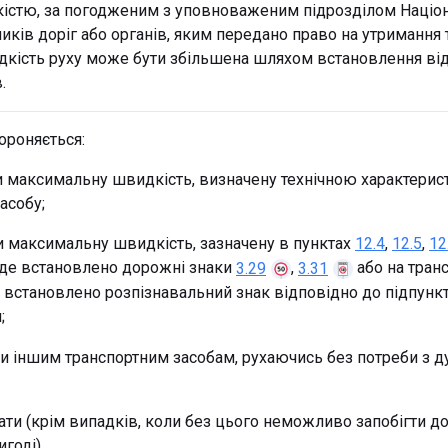
стю, за погодженим з уповноваженим підрозділом Націона
ків доріг або органів, яким передано право на утримання т
кість руху може бути збільшена шляхом встановлення ві
.
ороняється:
 максимальну швидкість, визначену технічною характерис
асобу;
 максимальну швидкість, зазначену в пунктах
,
,
12.4
12.5
12
, де встановлено дорожні знаки
,
або на тран
3.29
3.31
у встановлено розпізнавальний знак відповідно до підпунк
;
 іншим транспортним засобам, рухаючись без потреби з 
вати (крім випадків, коли без цього неможливо запобігти 
годі).