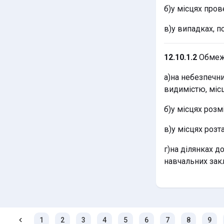
б)у місцях пров
в)у випадках, п
12.10.1.2
Обмеже
а)на небезпечни
видимістю, міс
б)у місцях роз
в)у місцях розт
г)на ділянках д
навчальних закл
1
2
3
4
5
6
7
8
9