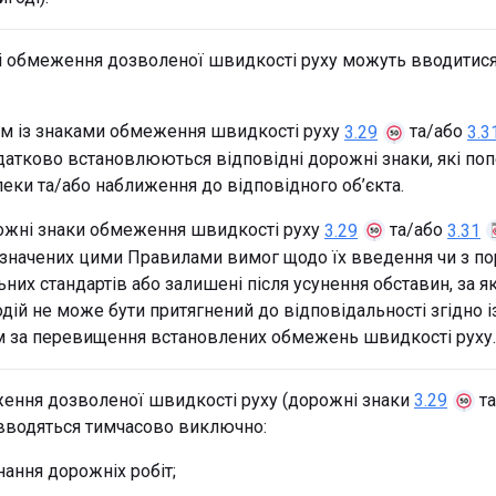
 обмеження дозволеної швидкості руху можуть вводитися
м із знаками обмеження швидкості руху
та/або
3.29
3.3
датково встановлюються відповідні дорожні знаки, які п
еки та/або наближення до відповідного об’єкта.
рожні знаки обмеження швидкості руху
та/або
3.29
3.31
значених цими Правилами вимог щодо їх введення чи з п
них стандартів або залишені після усунення обставин, за як
дій не може бути притягнений до відповідальності згідно і
 за перевищення встановлених обмежень швидкості руху.
ння дозволеної швидкості руху (дорожні знаки
та
3.29
вводяться тимчасово виключно:
нання дорожніх робіт;