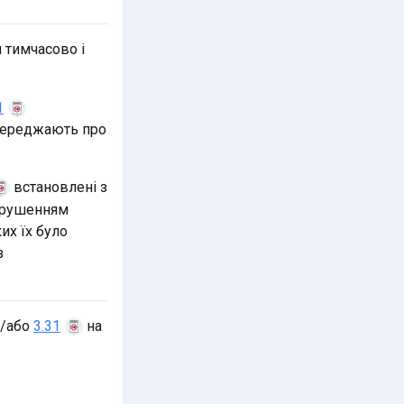
 тимчасово і
1
опереджають про
встановлені з
орушенням
их їх було
з
/або
на
3.31