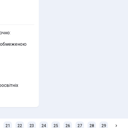
ючно:
 з обмеженою
оосвітніх
21
22
23
24
25
26
27
28
29
30
3