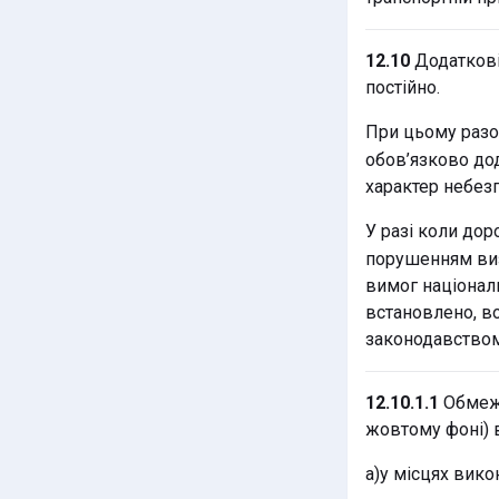
12.10
Додаткові
постійно.
При цьому разо
обов’язково до
характер небезп
У разі коли до
порушенням ви
вимог національ
встановлено, во
законодавством
12.10.1.1
Обмеже
жовтому фоні) 
а)у місцях вико