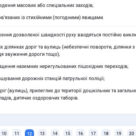
едення масових або спеціальних заходів;
ов’язаних із стихійними (погодними) явищами.
ння дозволеної швидкості руху вводяться постійно викл
х ділянках доріг та вулиць (небезпечні повороти, ділянки
ця звуження дороги тощо);
міщення наземних нерегульованих пішохідних переходів;
ашування дорожніх станцій патрульної поліції;
оріг (вулиць), прилеглих до території дошкільних та загальн
адів, дитячих оздоровчих таборів.
10
11
13
14
15
16
17
18
19
20
12