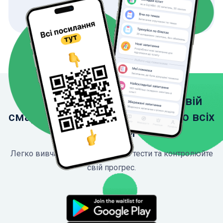
Завантажте застосунок на свій
смартфон, щоб мати доступ до всіх
функцій
Легко вивчайте ПДР, проходьте тести та контролюйте
свій прогрес.