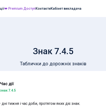
ції
👑 Premium Доступ
Контакти
Кабінет викладача
Знак 7.4.5
Таблички до дорожніх знаків
Час дії
знак 7.4.5
дні тижня і час доби, протягом яких діє знак.