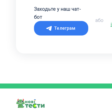
Заходьте у наш чат-
бот
або
Телеграм