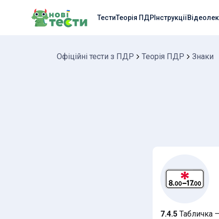
Тести
Теорія ПДР
Інструкції
Відеолек
Офіційні тести з ПДР
Теорія ПДР
Знаки
7.4.5
Табличка — 