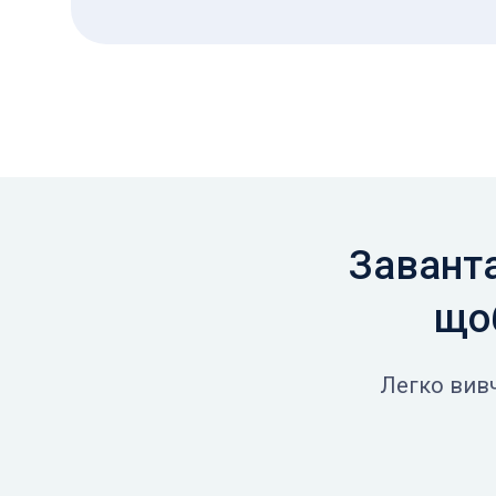
Заванта
щоб
Легко вивч