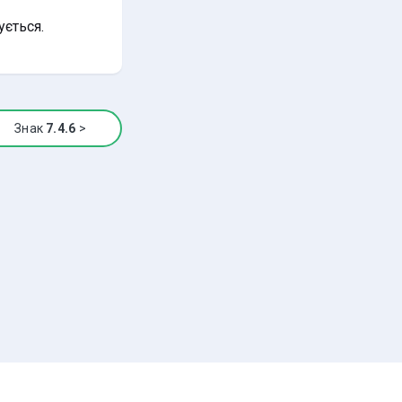
ується.
Знак
7.4.6
>