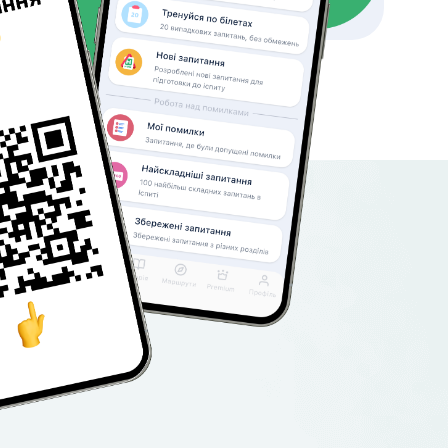
мартфон,
кцій
ій прогрес.