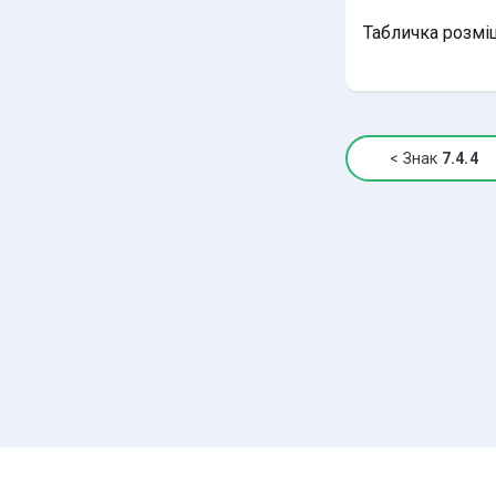
Табличка розмі
<
Знак
7.4.4