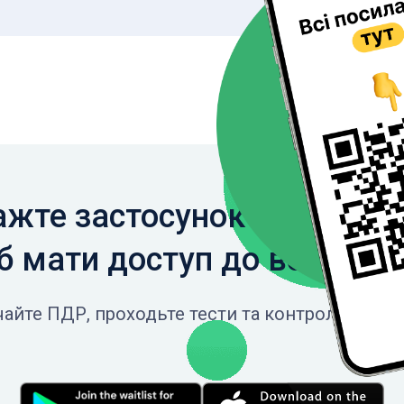
жте застосунок на свій с
 мати доступ до всіх фун
айте ПДР, проходьте тести та контролюйте св