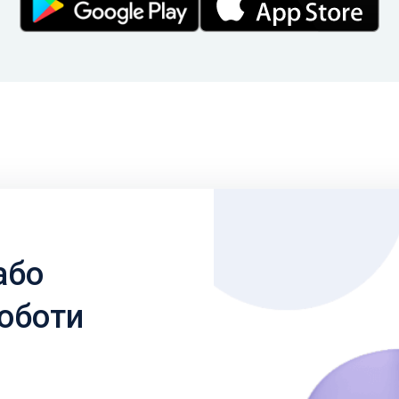
або
роботи