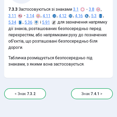
7.3.3
Застосовуються зі знаками
-
,
3.1
3.8
-
,
,
,
,
,
3.11
3.14
4.11
4.12
4.16
5.3
,
і
для зазначення напрямку
5.34
5.36
5.91
дії знаків, розташованих безпосередньо перед
перехрестям, або напрямками руху до позначених
об'єктів, що розташовані безпосередньо біля
дороги.
Табличка розміщується безпосередньо під
знаками, з якими вона застосовується.
<
Знак
7.3.2
Знак
7.4.1
>