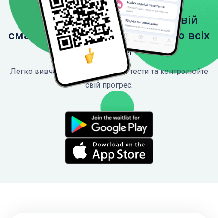
Завантажте застосунок на свій
смартфон, щоб мати доступ до всіх
функцій
Легко вивчайте ПДР, проходьте тести та контролюйте
свій прогрес.