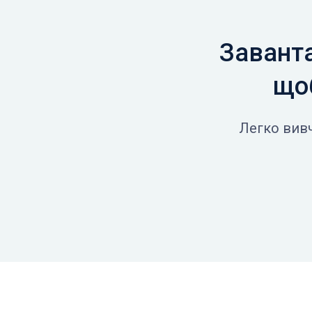
Заванта
щоб
Легко вивч