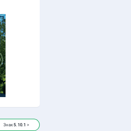
Знак
5.10.1
>