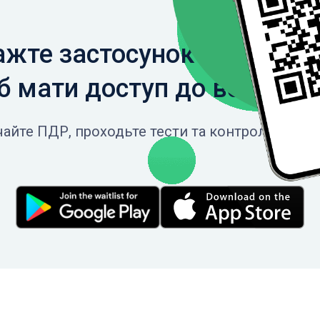
жте застосунок на свій с
 мати доступ до всіх фун
айте ПДР, проходьте тести та контролюйте св