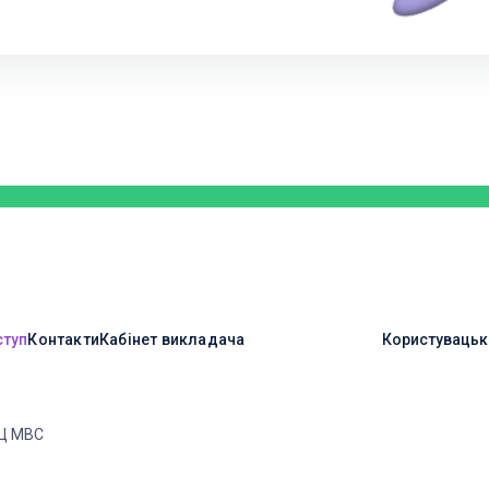
ступ
Контакти
Кабінет викладача
Користувацьк
Ц МВС