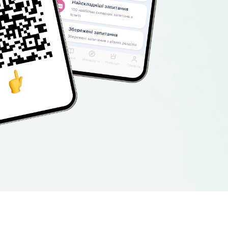
мартфон,
кцій
ій прогрес.