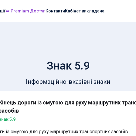
ції
👑 Premium Доступ
Контакти
Кабінет викладача
Знак 5.9
Інформаційно-вказівні знаки
Кінець дороги із смугою для руху маршрутних тран
засобів
знак 5.9
и із смугою для руху маршрутних транспортних засобів