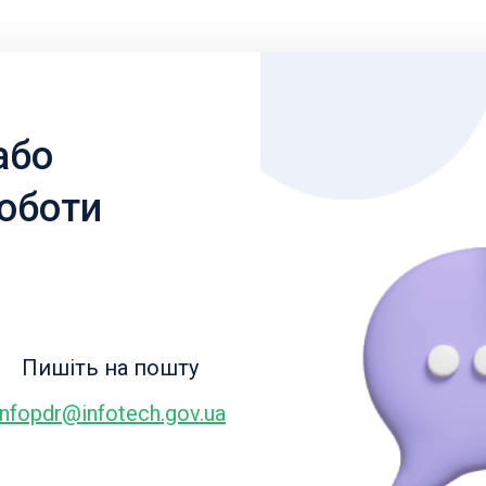
або
роботи
Пишіть на пошту
infopdr@infotech.gov.ua