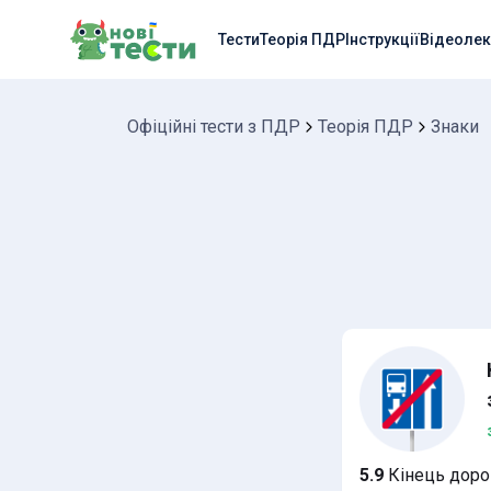
Тести
Теорія ПДР
Інструкції
Відеолек
Офіційні тести з ПДР
Теорія ПДР
Знаки
5.9
Кінець дорог