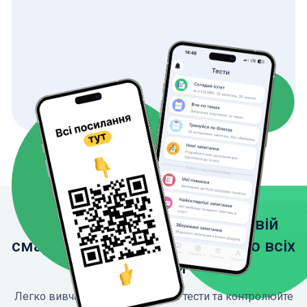
Завантажте застосунок на свій
смартфон, щоб мати доступ до всіх
функцій
Легко вивчайте ПДР, проходьте тести та контролюйте