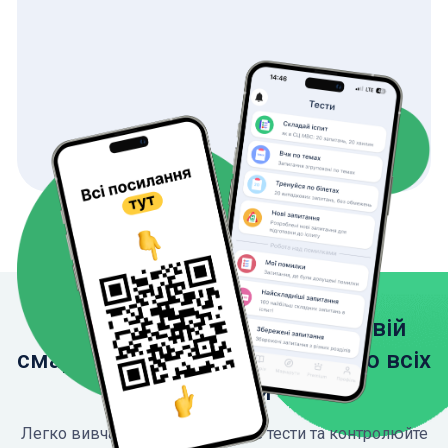
Завантажте застосунок на свій
смартфон, щоб мати доступ до всіх
функцій
Легко вивчайте ПДР, проходьте тести та контролюйте