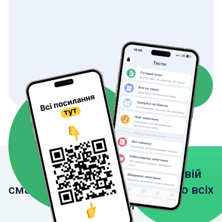
Завантажте застосунок на свій
смартфон, щоб мати доступ до всіх
функцій