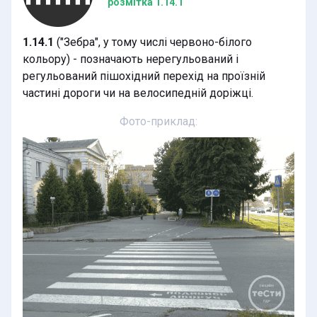
розмітка 1.14.1
1.14.1
("Зебра", у тому числі червоно-білого
кольору) - позначають нерегульований і
регульований пішохідний перехід на проїзній
частині дороги чи на велосипедній доріжці.
Фото-приклад: