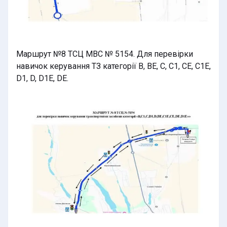
Маршрут №8 ТСЦ МВС № 5154. Для перевірки
навичок керування ТЗ категорії В, BE, C, C1, CE, C1E,
D1, D, D1E, DE.