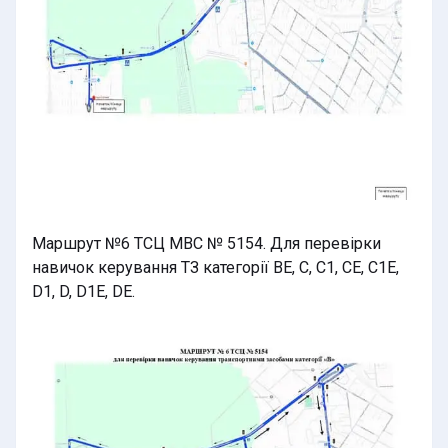
Маршрут №6 ТСЦ МВС № 5154. Для перевірки
навичок керування ТЗ категорії BE, C, C1, CE, C1E,
D1, D, D1E, DE.