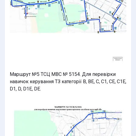
Маршрут №5 ТСЦ МВС № 5154. Для перевірки
навичок керування ТЗ категорії В, BE, C, C1, CE, C1E,
D1, D, D1E, DE.