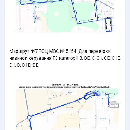
Маршрут №7 ТСЦ МВС № 5154. Для перевірки
навичок керування ТЗ категорії В, BE, C, C1, CE, C1E,
D1, D, D1E, DE.