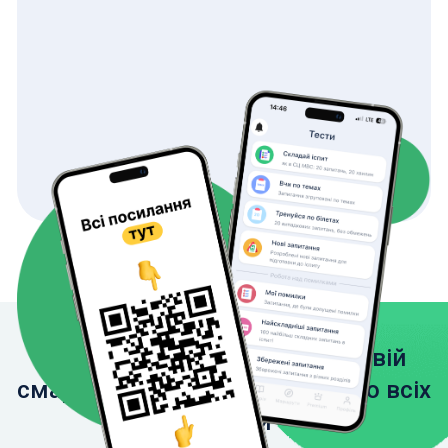
Завантажте застосунок на свій
смартфон, щоб мати доступ до всіх
функцій