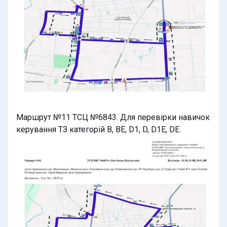
Маршрут №11 ТСЦ №6843. Для перевірки навичок
керування ТЗ категорій B, BE, D1, D, D1E, DE.