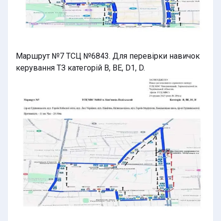
Маршрут №7 ТСЦ №6843. Для перевірки навичок
керування ТЗ категорій B, BE, D1, D.