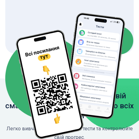
Завантажте застосунок на свій
смартфон, щоб мати доступ до всіх
функцій
Легко вивчайте ПДР, проходьте тести та контролюйте
свій прогрес.