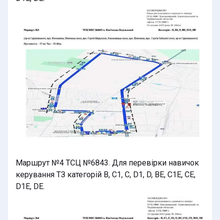
Маршрут №4 ТСЦ №6843. Для перевірки навичок
керування ТЗ категорій B, C1, C, D1, D, BE, C1E, CE,
D1E, DE.