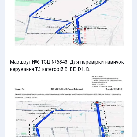
Маршрут №6 ТСЦ №6843. Для перевірки навичок
керування ТЗ категорій B, BE, D1, D.