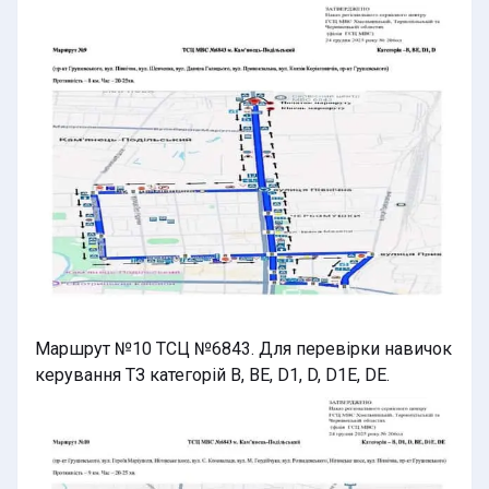
Маршрут №10 ТСЦ №6843. Для перевірки навичок
керування ТЗ категорій B, BE, D1, D, D1E, DE.