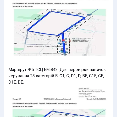
Маршрут №5 ТСЦ №6843. Для перевірки навичок
керування ТЗ категорій B, C1, C, D1, D, BE, C1E, CE,
D1E, DE.