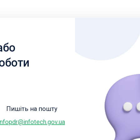
або
роботи
Пишіть на пошту
infopdr@infotech.gov.ua