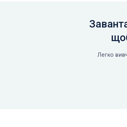
Заванта
щоб
Легко вивч