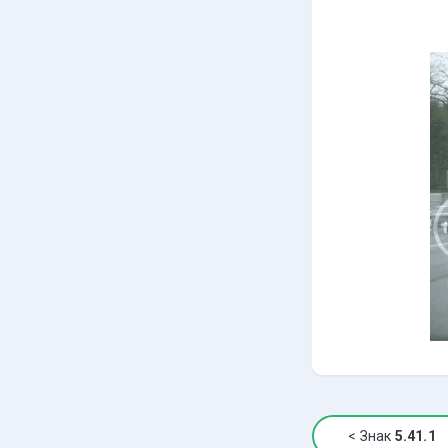
<
Знак
5.41.1