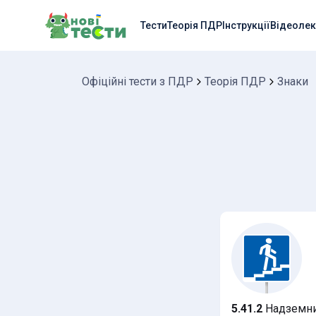
Тести
Теорія ПДР
Інструкції
Відеолек
Офіційні тести з ПДР
Теорія ПДР
Знаки
5.41.2
Надземни