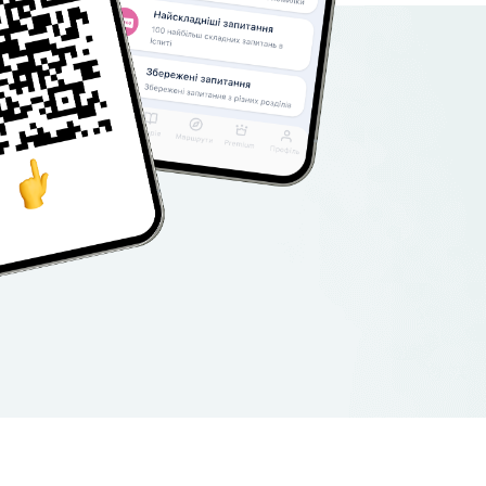
мартфон,
кцій
ій прогрес.