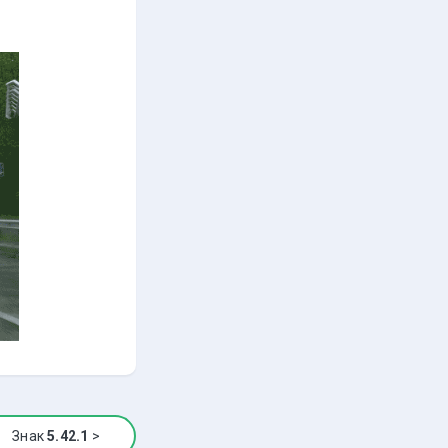
Знак
5.42.1
>