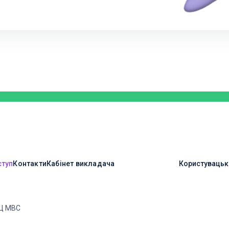
ступ
Контакти
Кабінет викладача
Користувацьк
Ц МВС