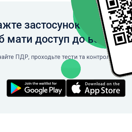
жте застосунок на свій с
 мати доступ до всіх фун
айте ПДР, проходьте тести та контролюйте св