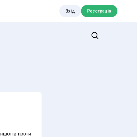
Вхід
Реєстрація
Пошук
анцюгів проти