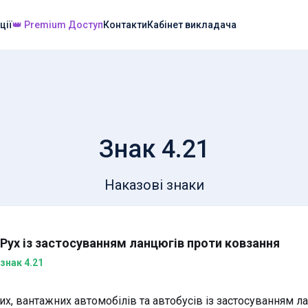
ції
👑 Premium Доступ
Контакти
Кабінет викладача
Знак 4.21
Наказові знаки
Рух із застосуванням ланцюгів проти ковзання
знак 4.21
х, вантажних автомобілів та автобусів із застосуванням л