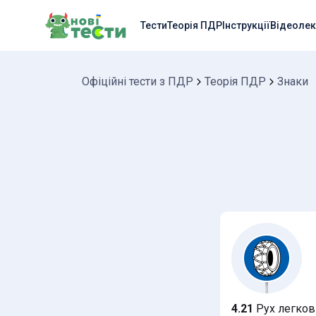
Тести
Теорія ПДР
Інструкції
Відеолек
Офіційні тести з ПДР
Теорія ПДР
Знаки
4.21
Рух легкови