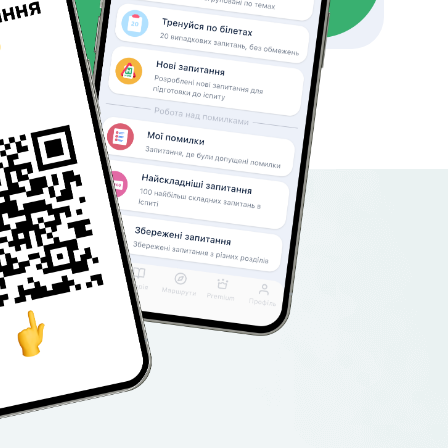
мартфон,
кцій
ій прогрес.