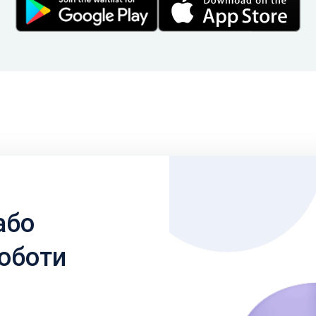
або
роботи