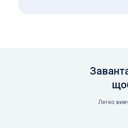
Заванта
щоб
Легко вивч