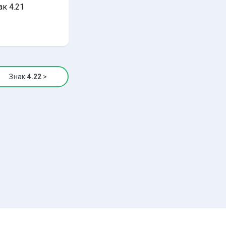
ак 4.21
Знак
4.22
>