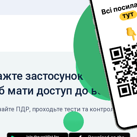
жте застосунок на свій с
 мати доступ до всіх фун
айте ПДР, проходьте тести та контролюйте св