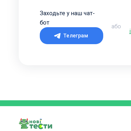
Заходьте у наш чат-
бот
або
Телеграм