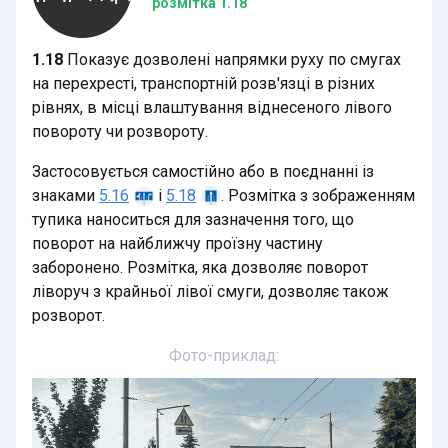
розмітка 1.18
1.18
Показує дозволені напрямки руху по смугах
на перехресті, транспортній розв'язці в різних
рівнях, в місці влаштування віднесеного лівого
повороту чи розвороту.
Застосовується самостійно або в поєднанні із
знаками
і
. Розмітка з зображенням
5.16
5.18
тупика наноситься для зазначення того, що
поворот на найближчу проїзну частину
заборонено. Розмітка, яка дозволяє поворот
ліворуч з крайньої лівої смуги, дозволяє також
розворот.
Фото-приклад: