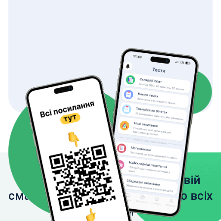
Завантажте застосунок на свій
смартфон, щоб мати доступ до всіх
функцій