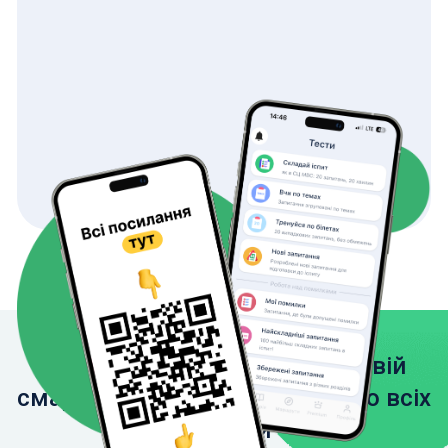
Завантажте застосунок на свій
смартфон, щоб мати доступ до всіх
функцій